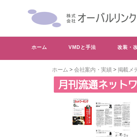
ホーム
VMDと手法
改装・
ホーム
>
会社案内・実績
>
掲載メ
月刊流通ネットワー