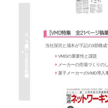
[VMD特集 全21ページ執筆
IT＆家電ビジネス2004年09月掲載
当社深沢と浦木が下記の3部構成
VMDの重要性と課題
メーカーの売場づくりの
菓子メーカーのVMD導入