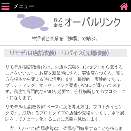
メニュー
生活者と企業を「快場」で結ぶ。
リモデル(店舗改装)・リバイス(売場改善)
リモデル(店舗改装)とは、お店や売場をコンセプトから変える
ことをいいます。お店を新業態にする、実験店をつくる、売り
方を根本から変える時に活用します。長期的、実験的であり、
ブランディング、マーケティング要素がVMDに関わって来ま
す。高度で専門的なVMDが必要で、会社横断してのプロジェク
トになります。
リモデル(店舗改装)のベースにある考え方は、プロトタイピン
グです。成功するプロトタイプの店舗や売場をつくり、水平展
開をしてチェーン化することに意義を見出します。
一方、リバイス(売場改善)は、売場を再編集することを指しま