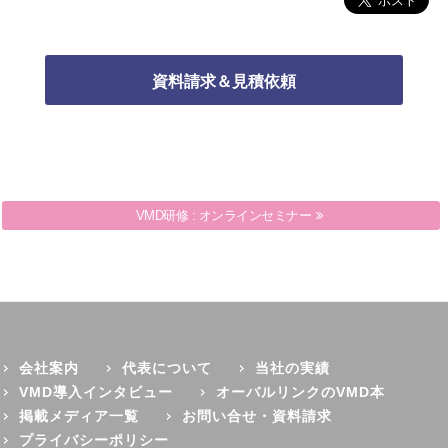
VMD研修 : オーダーメイド売場塾
VMD研修 : オンラインセミナー
会社案内
代表について
当社の実績
VMD導入インタビュー
オーバルリンクのVMD本
掲載メディア一覧
お問い合せ・資料請求
プライバシーポリシー