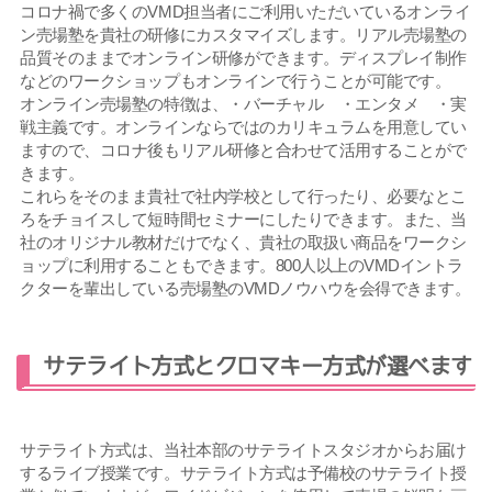
コロナ禍で多くのVMD担当者にご利用いただいているオンライ
ン売場塾を貴社の研修にカスタマイズします。リアル売場塾の
品質そのままでオンライン研修ができます。ディスプレイ制作
などのワークショップもオンラインで行うことが可能です。
オンライン売場塾の特徴は、・バーチャル ・エンタメ ・実
戦主義です。オンラインならではのカリキュラムを用意してい
ますので、コロナ後もリアル研修と合わせて活用することがで
きます。
これらをそのまま貴社で社内学校として行ったり、必要なとこ
ろをチョイスして短時間セミナーにしたりできます。また、当
社のオリジナル教材だけでなく、貴社の取扱い商品をワークシ
ョップに利用することもできます。800人以上のVMDイントラ
クターを輩出している売場塾のVMDノウハウを会得できます。
サテライト方式とクロマキー方式が選べます
サテライト方式は、当社本部のサテライトスタジオからお届け
するライブ授業です。サテライト方式は予備校のサテライト授