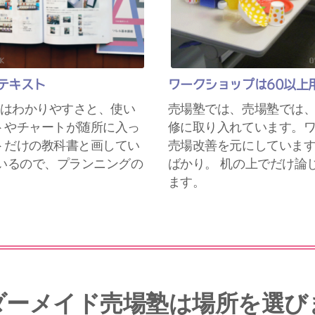
ルテキスト
ワークショップは60以上
トはわかりやすさと、使い
売場塾では、売場塾では
トやチャートが随所に入っ
修に取り入れています。
トだけの教科書と画してい
売場改善を元にしていま
いるので、プランニングの
ばかり。 机の上でだけ論
。
ます。
ダーメイド売場塾は場所を選び