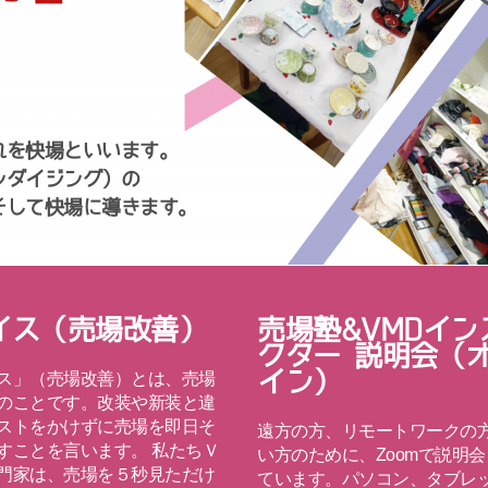
れを快場といいます。
ンダイジング）の
そして快場に導きます。
イス（売場改善）
売場塾&VMDイン
クター 説明会（
イン）
ス」（売場改善）とは、売場
のことです。改装や新装と違
ストをかけずに売場を即日そ
遠方の方、リモートワークの
すことを言います。 私たちＶ
い方のために、Zoomで説明
門家は、売場を５秒見ただけ
ています。パソコン、タブレ