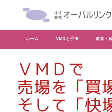
ホーム
VMDと手法
改装・
ＶＭＤで
売場を「買
そして「快