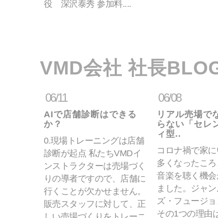
役 深沢泰秀 参加料....
VMD会社 社長BLO
06/11
06/08
AIで店舗診断はできる
リアル売場で
か？
らない「セレ
ィ型..
0.現場トレーニングは店舗
コロナ禍で家に
診断が起点 私たちVMDイ
多くなったころ
ンストラクターは売場づく
音楽を聴く機会
りの導者ですので、店舗に
ました。ジャン
行くことが欠かせません。
ズ・フュージョ
販売スタッフに対して、正
その1つの理由
しい売場づくりをトレーニ