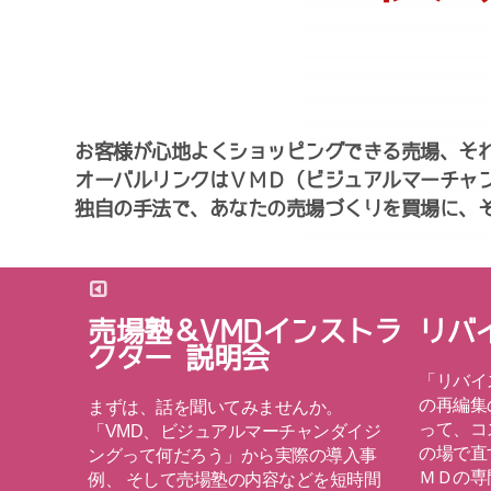
お客様が心地よくショッピングできる売場、そ
オーバルリンクはＶＭＤ（ビジュアルマーチャ
独自の手法で、あなたの売場づくりを買場に、
売場塾＆VMDインストラ
リバ
クター 説明会
そこが
「リバイ
出しを
の再編集
まずは、話を聞いてみませんか。
それで
って、コ
「VMD、ビジュアルマーチャンダイジ
となっ
の場で直
ングって何だろう」から実際の導入事
しない
ＭＤの専
例、 そして売場塾の内容などを短時間