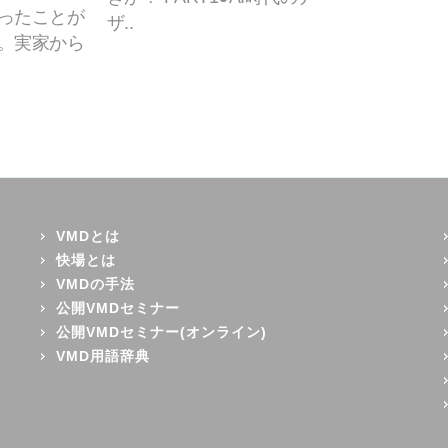
ったことが
ザ..
。実家から
VMDとは
快場とは
VMDの手法
公開VMDセミナー
公開VMDセミナー(オンライン)
VMD用語辞典