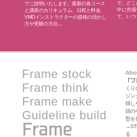
社の店舗
で、どこ
でご説明いたします。最新の各コース
ます
中に売場
と講座のカリキュラム、日程と料金、
て、いつも
VMDインストラクターの資格の活かし
方や受験の方法....
read more
read more
Frame stock
Abo
「フ
Frame think
くり
ジン
Frame make
得しや
頭の中
Guideline build
型を
Frame
→ST
る →