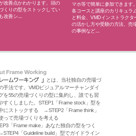
が改善点かわかります。頭の
マホ等で簡単に参加できます。
づくりの型をストックしてい
各コースと講座のカリキュラ
改善シ....
と料金、VMDインストラクタ
の活かし方や受験の方法、売
の事例など....
read more
ut Frame Working
とは、当社独自の売場づ
レームワーキング®」
の手法です。VMDビジュアルマーチャンダイ
グを55の売場づくりの型に集約し、誰でも習
すくしました。STEP1「Frame stock」型を
にストックする →STEP2「Frame think」
使って売場づくりを考える
EP3「Frame make」あなた独自の型をつく
STEP4「Guideline build」型でガイドライン