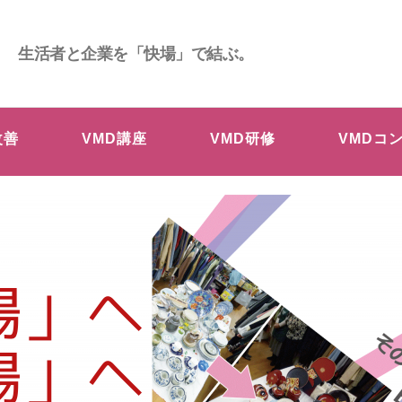
生活者と企業を「快場」で結ぶ。
改善
VMD講座
VMD研修
VMDコ
場」へ
場」へ