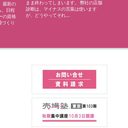
まま終わってしまいます。 弊社の店舗
でご説
 最新の
診断は、マイナスの言葉は使います
と講座
ム、日程
が、どうやってそれ....
VMD
ーの資格
方や受験の
場づくり
read more
read mor