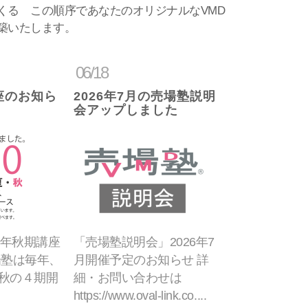
くる この順序であなたのオリジナルなVMD
築いたします。
06/18
座のお知ら
2026年7月の売場塾説明
会アップしました
6年秋期講座
「売場塾説明会」2026年7
場塾は毎年、
月開催予定のお知らせ 詳
秋の４期開
細・お問い合わせは
https://www.oval-link.co....