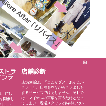
ストラ
店舗診断
売場
オンラ
クタ
店舗診断は、「ここがダメ、あそこが
ダメ」と、店舗を見ながらダメ出しを
まずは
するサービスではありません。それで
「VM
方、忙し
は、マイナスの言葉を言うだけとなっ
ングっ
会を開催し
てしまい、現場スタッフが納得しない
例、 
ット、ス