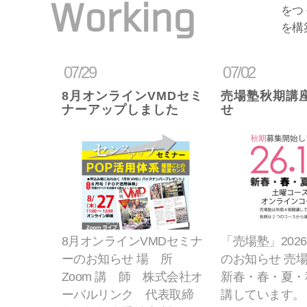
Working
をつ
を構
07/29
07/02
8月オンラインVMDセミ
売場塾秋期講
ナーアップしました
せ
8月オンラインVMDセミナ
「売場塾」202
ーのお知らせ 場 所
のお知らせ 売
Zoom 講 師 株式会社オ
新春・春・夏・
ーバルリンク 代表取締
講しています。