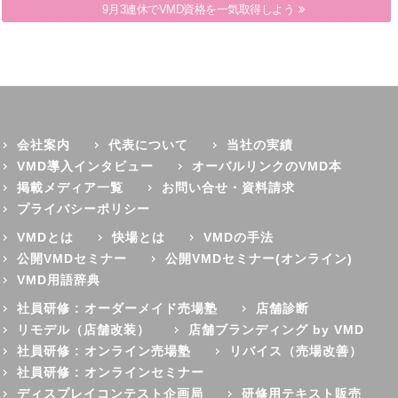
第15回売場塾生交流会「オンラインVMD Cafe」開催
9月3連休でVMD資格を一気取得しよう
会社案内
代表について
当社の実績
VMD導入インタビュー
オーバルリンクのVMD本
掲載メディア一覧
お問い合せ・資料請求
プライバシーポリシー
VMDとは
快場とは
VMDの手法
公開VMDセミナー
公開VMDセミナー(オンライン)
VMD用語辞典
社員研修 : オーダーメイド売場塾
店舗診断
リモデル（店舗改装）
店舗ブランディング by VMD
社員研修 : オンライン売場塾
リバイス（売場改善）
社員研修 : オンラインセミナー
ディスプレイコンテスト企画局
研修用テキスト販売