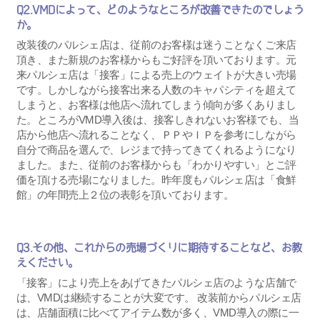
Q2.VMDによって、どのようなところが改善できたのでしょう
か。
改装後のパルシェ店は、従前のお客様は迷うことなくご来店
頂き、また新規のお客様からもご好評を頂いております。元
来パルシェ店は「接客」による売上のウェイトが大きい売場
です。しかしながら接客出来る人数のキャパシティを超えて
しまうと、お客様は他店へ流れてしまう傾向が多くありまし
た。ところがVMD導入後は、接客しきれないお客様でも、当
店から他店へ流れることなく、ＰＰやＩＰを参考にしながら
自分で商品を選んで、レジまで持ってきてくれるようになり
ました。また、従前のお客様からも「わかりやすい」とご評
価を頂ける売場になりました。昨年度もパルシェ店は「食鮮
館」の年間売上２位の表彰を頂いております。
Q3.その他、これからの売場づくりに期待することなど、お教
えください。
「接客」により売上をあげてきたパルシェ店のような店舗で
は、VMDは継続することが大変です。 改装前からパルシェ店
は、店舗面積に比べてアイテム数が多く、VMD導入の際に一