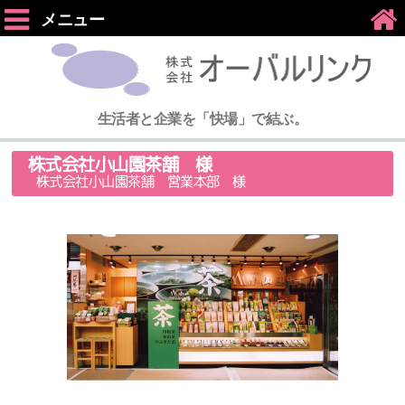
メニュー
生活者と企業を「快場」で結ぶ。
株式会社小山園茶舗 様
株式会社小山園茶舗 営業本部 様