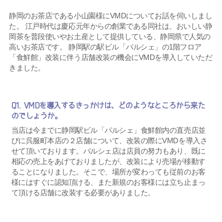
静岡のお茶店である小山園様にVMDについてお話を伺いしまし
た。 江戸時代は慶応元年からの創業である同社は、おいしい静
岡茶を普段使いやお土産として提供している、静岡県で人気の
高いお茶店です。 静岡駅の駅ビル「パルシェ」の1階フロア
「食鮮館」改装に伴う店舗改装の機会にVMDを導入していただ
きました。
Q1. VMDを導入するきっかけは、どのようなところから来た
のでしょうか。
当店は今までに静岡駅ビル「パルシェ」食鮮館内の直売店並
びに呉服町本店の２店舗について、改装の際にVMDを導入さ
せて頂いております。パルシェ店は店員の努力もあり、既に
相応の売上をあげておりましたが、改装により売場が移動す
ることになりました。そこで、場所が変わっても従前のお客
様にはすぐに認知頂ける、また新規のお客様には立ち止まっ
て頂ける店舗に改装する必要がありました。