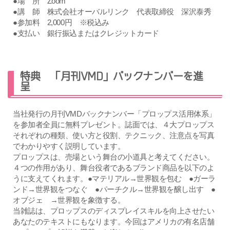
●場 所 Zoom
●講 師 株式会社オーバルリンク 代表取締役 深沢泰秀
●参加料 2,000円 ※税込み
●支払い 銀行振込またはクレジットカード
特典 「月刊VMD」バックナンバーを進
呈
当社発行の月刊VMDバックナンバー「プロップス活用体系」
を参加者全員に無料プレゼント。誌面では、４大プロップス
それぞれの種類、使い方と役割、テクニック、注意点を写真
でわかりやすく説明しています。
プロップスは、売場という舞台の小道具と考えてください。
４つの作用があり、舞台役者であるブランド商品を以下のよ
うに支えてくれます。●マテリアル→世界観を包む ●ガーラ
ンド→世界観をつなぐ ●パーチクル→世界観を醸し出す ●
オブジェ →世界観を象徴する。
当雑誌は、プロップスのディスプレイスキルを向上させたい
あなたのテキストにもなります。今回はアメリカの有名店舗