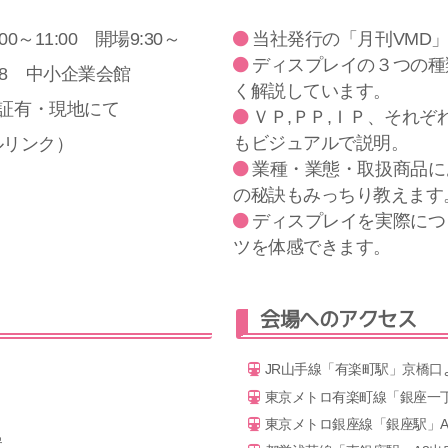
:00～11:00 開場9:30～
当社発行の「月刊VMD
ディスプレイの３つの種
18 中小企業会館
く解説しています。
領収証有・現地にて
ＶＰ,ＰＰ,ＩＰ、それ
もビジュアルで説明。
バルリンク）
業種・業態・取扱商品に
の秘訣もみっちり教えます
ディスプレイを実際につ
ツを体感できます。
会場へのアクセス
JR山手線「有楽町駅」京橋口
東京メトロ有楽町線「銀座一丁
東京メトロ銀座線「銀座駅」A
置