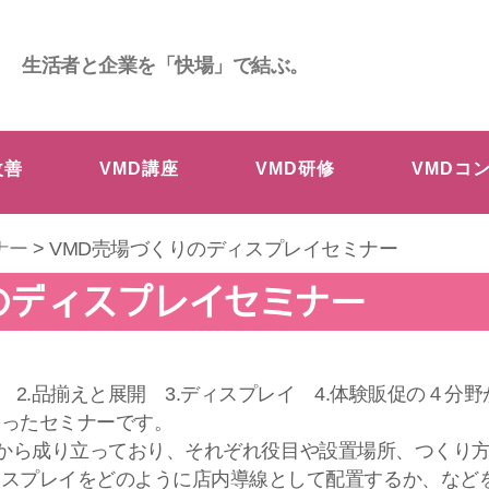
生活者と企業を「快場」で結ぶ。
改善
VMD講座
VMD研修
VMDコ
ナー
> VMD売場づくりのディスプレイセミナー
のディスプレイセミナー
 2.品揃えと展開 3.ディスプレイ 4.体験販促の４分
絞ったセミナーです。
P,IPから成り立っており、それぞれ役目や設置場所、つく
ィスプレイをどのように店内導線として配置するか、など