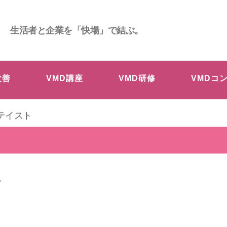
生活者と企業を「快場」で結ぶ。
改善
VMD講座
VMD研修
VMDコ
テイスト
ト
。