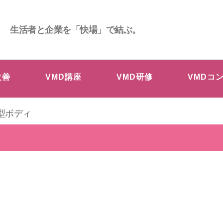
生活者と企業を「快場」で結ぶ。
改善
VMD講座
VMD研修
VMDコ
型ボディ
ィ