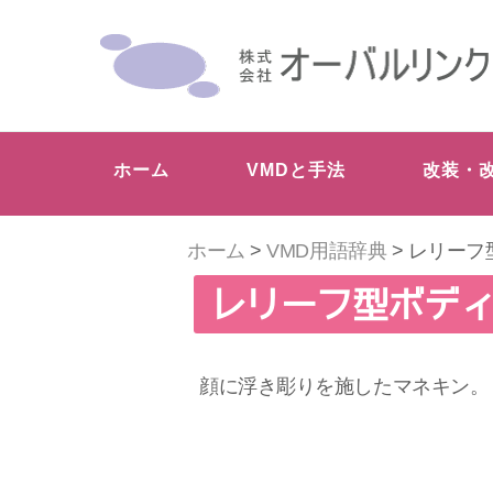
ホーム
VMDと手法
改装・
ホーム
>
VMD用語辞典
> レリーフ
レリーフ型ボデ
顔に浮き彫りを施したマネキン。