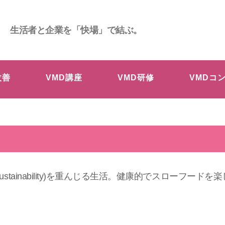
生活者と企業を「快場」で結ぶ。
改善
VMD講座
VMD研修
VMDコ
ealth And Sustainability)を重んじる生活。健康的でス