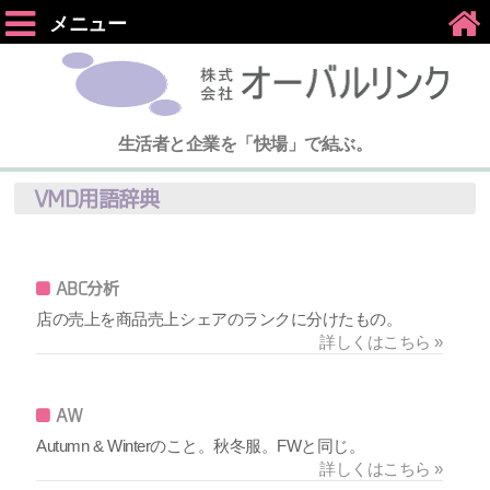
メニュー
生活者と企業を「快場」で結ぶ。
VMD用語辞典
ABC分析
店の売上を商品売上シェアのランクに分けたもの。
詳しくはこちら »
AW
Autumn & Winterのこと。秋冬服。FWと同じ。
詳しくはこちら »