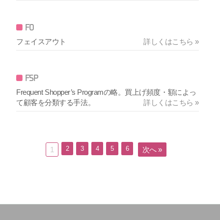
FO
フェイスアウト
詳しくはこちら »
FSP
Frequent Shopper’s Programの略。買上げ頻度・額によっ
て顧客を分類する手法。
詳しくはこちら »
2
3
4
5
6
1
次へ »