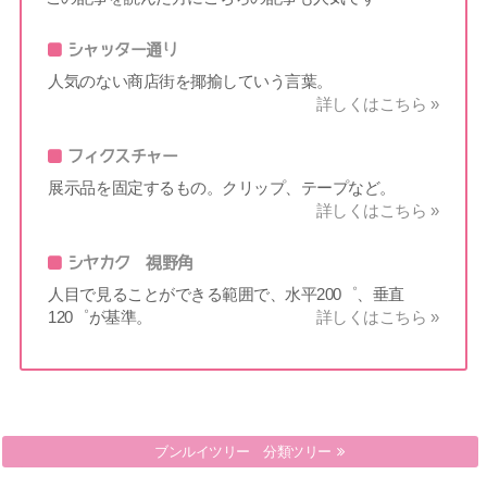
シャッター通り
人気のない商店街を揶揄していう言葉。
詳しくはこちら »
フィクスチャー
展示品を固定するもの。クリップ、テープなど。
詳しくはこちら »
シヤカク 視野角
人目で見ることができる範囲で、水平200゜、垂直
120゜が基準。
詳しくはこちら »
ブンルイツリー 分類ツリー
フクゴウテンポ 複合店舗