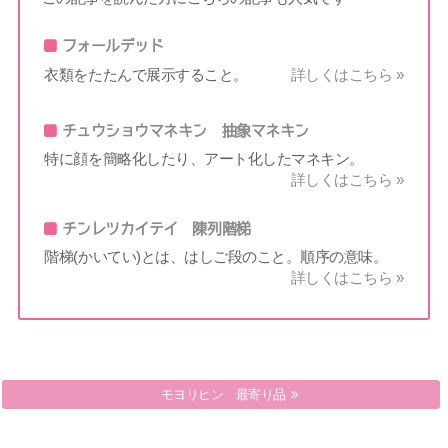
フォールデッド
衣類をたたんで展示すること。
詳しくはこちら »
チュウショウマネキン 抽象マネキン
特に顔を簡略化したり、アート化したマネキン。
詳しくはこちら »
チンレツカイテイ 陳列階梯
階梯(かいてい)とは、はしご段のこと。順序の意味。
詳しくはこちら »
ムサイショク 無彩色
モヨリヒン 最寄り品