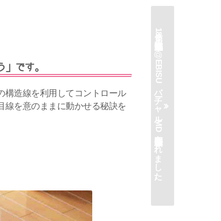
第18回売場塾生交流会「wine@EBISUバーチャルMD体験会」開催されました。
う」です。
の構造線を利用してコントロール
目線を意のままに動かせる秘訣を