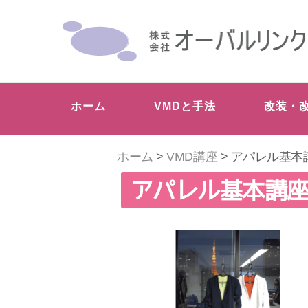
ホーム
VMDと手法
改装・
ホーム
>
VMD講座
> アパレル基本
アパレル基本講