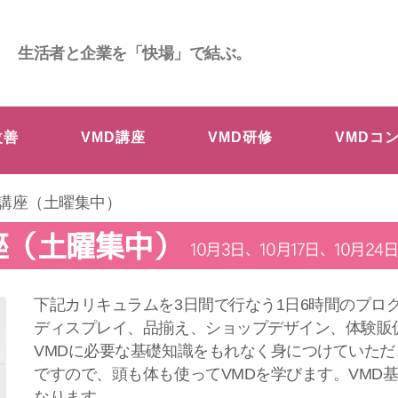
生活者と企業を「快場」で結ぶ。
改善
VMD講座
VMD研修
VMDコ
本講座（土曜集中）
座（土曜集中）
10月3日、10月17日、10月24
下記カリキュラムを3日間で行なう1日6時間のプログ
ディスプレイ、品揃え、ショップデザイン、体験販
VMDに必要な基礎知識をもれなく身につけていた
ですので、頭も体も使ってVMDを学びます。VMD
なります。