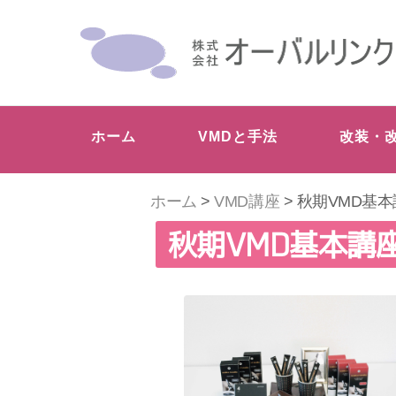
ホーム
VMDと手法
改装・
ホーム
>
VMD講座
> 秋期VMD基
秋期VMD基本講