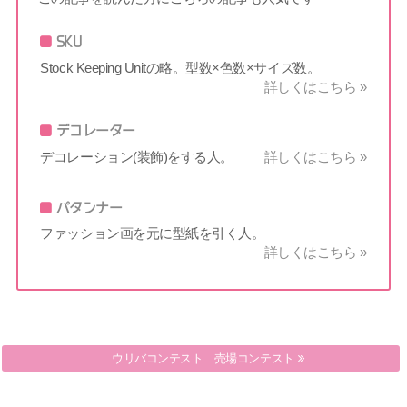
SKU
Stock Keeping Unitの略。型数×色数×サイズ数。
詳しくはこちら »
デコレーター
デコレーション(装飾)をする人。
詳しくはこちら »
パタンナー
ファッション画を元に型紙を引く人。
詳しくはこちら »
ウリバコンテスト 売場コンテスト
イロノ３ゲンソク 色の三属性