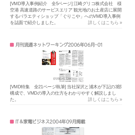
[VMD導入事例紹介 全5ページ] 江崎グリコ株式会社 様
空港 高速道路のサービスエリア 観光地のお土産店に展開
するバラエティショップ「ぐりこや」へのVMD導入事例
を誌面で紹介しました。
詳しくはこちら »
月刊流通ネットワーキング2006年06月-01
[VMD特集 全21ページ執筆] 当社深沢と浦木が下記の3部
構成で、VMDの導入の仕方をわかりやすく解説しまし
た。
詳しくはこちら »
IT＆家電ビジネス2004年09月掲載