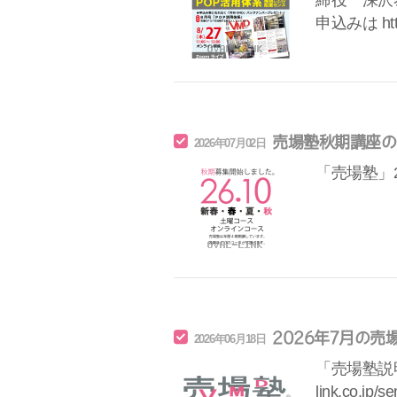
締役 深沢
申込みは https:
売場塾秋期講座の
2026年07月02日
「売場塾」
2026年7月の
2026年06月18日
「売場塾説明会
link.co.j