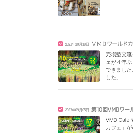
ＶＭＤワールドカ
2023年10月18日
売場塾交流
ェが４年ぶ
できました
した。
第10回VMDワ
2023年09月05日
VMD Ca
カフェ」が