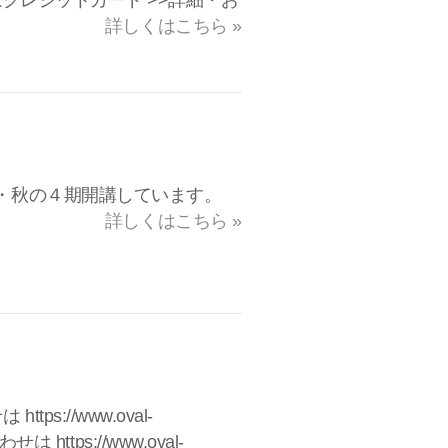
はクレジットカード >>詳細・お
詳しくはこちら »
夏・秋の４期開講しています。
詳しくはこちら »
://www.oval-
は https://www.oval-