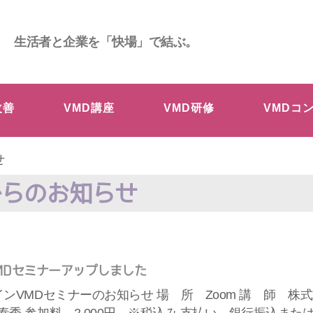
生活者と企業を「快場」で結ぶ。
改善
VMD講座
VMD研修
VMDコ
せ
からのお知らせ
MDセミナーアップしました
インVMDセミナーのお知らせ 場 所 Zoom 講 師 