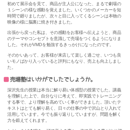
初めて展示会を見て、商品が主人公になった、まるで劇場の
１シーンの様な感動を覚えました。いくつかのメーカーを短
時間で廻りましたが、次々と目に入ってくるシーンは本物の
映像の様に脳裏に焼き付きました。
出張から戻った私は、その感動をお客様へ伝えようと、商品
のテーマやコンセプトを意識して売場をつくるようになりま
した。それがVMDを勉強するきっかけになったのです。
そのかいあって、お客様が来店して楽しく過ごせ、いつも良
いモノばかり入っていると評判にもなり、売上も向上しまし
た。
売場塾はいかがでしたでしょうか。
深沢先生の授業は本当に解り易い体感型の授業でした。講義
を理解した上で、自分なりに考えて、即実践でトレーニング
する事で、より理解を高めていく事ができました。頂いたテ
キストはとても解り易く、日々の仕事の中で沢山とり入れて
活用しています。今でも振り返りしていますが、問題を解く
力を鍛えてくれます。