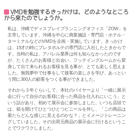
VMDを勉強するきっかけは、どのようなところ
から来たのでしょうか。
私は、沖縄でディスプレイプランニングオフィス「ZOW」を
主宰しています。沖縄を中心に商業施設・専門店・ホテル・
ターミナルなどのVMDを企画・実施しています。きっかけ
は、19才の時にプレタポルテの専門店に入社したときからで
す。当時の私は、アパレル業界は何も知らなかったのです
が、たくさんのお客様と出会い、フッテイングルームから変
身して出て来られるお客様を見る事が、とても楽しく思えま
した。無我夢中で仕事をして接客の楽しさを学び、あっとい
う間に300人の顧客をつくる事ができました。
それから３年ぐらいして、本社のバイヤーより「一緒に展示
会に行って自分のお客様に合った商品を仕入れにいこう」と
いう話があり、初めて展示会に参加しました。いつも店頭で
は、箱を開けてひとつひとつビニールを外し、「この商品は
着たらどんな感じに見えるのかな？」とイメージトレーニン
グしていました。その出荷元商品の展示会に行けるというこ
とでワクワクしました。