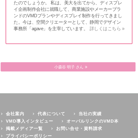
たのでしょうか。 私は、美大を出てから、ディスプレ
イ企画制作会社に就職して、商業施設やメーカーブラ
ンドのVMDプランやディスプレイ制作を行ってきまし
た。今は、空間クリエーターとして、静岡でデザイン
事務所「agave」を主宰しています。
詳しくはこちら »
小森谷 明子 さん
杉島 誠 さん
会社案内
代表について
当社の実績
VMD導入インタビュー
オーバルリンクのVMD本
掲載メディア一覧
お問い合せ・資料請求
プライバシーポリシー