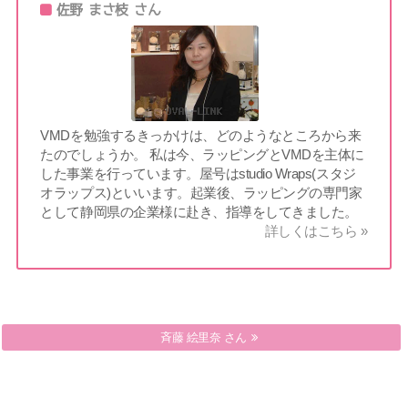
佐野 まさ枝 さん
VMDを勉強するきっかけは、どのようなところから来
たのでしょうか。 私は今、ラッピングとVMDを主体に
した事業を行っています。屋号はstudio Wraps(スタジ
オラップス)といいます。起業後、ラッピングの専門家
として静岡県の企業様に赴き、指導をしてきました。
詳しくはこちら »
小森谷 明子 さん
斉藤 絵里奈 さん