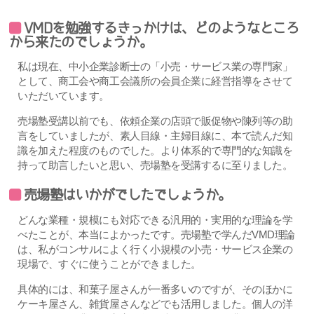
VMDを勉強するきっかけは、どのようなところ
から来たのでしょうか。
私は現在、中小企業診断士の「小売・サービス業の専門家」
として、商工会や商工会議所の会員企業に経営指導をさせて
いただいています。
売場塾受講以前でも、依頼企業の店頭で販促物や陳列等の助
言をしていましたが、素人目線・主婦目線に、本で読んだ知
識を加えた程度のものでした。より体系的で専門的な知識を
持って助言したいと思い、売場塾を受講するに至りました。
売場塾はいかがでしたでしょうか。
どんな業種・規模にも対応できる汎用的・実用的な理論を学
べたことが、本当によかったです。売場塾で学んだVMD理論
は、私がコンサルによく行く小規模の小売・サービス企業の
現場で、すぐに使うことができました。
具体的には、和菓子屋さんが一番多いのですが、そのほかに
ケーキ屋さん、雑貨屋さんなどでも活用しました。個人の洋