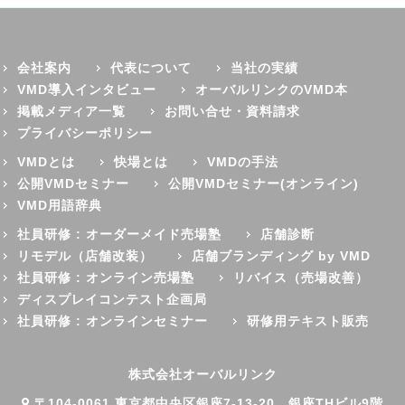
会社案内
代表について
当社の実績
VMD導入インタビュー
オーバルリンクのVMD本
掲載メディア一覧
お問い合せ・資料請求
プライバシーポリシー
VMDとは
快場とは
VMDの手法
公開VMDセミナー
公開VMDセミナー(オンライン)
VMD用語辞典
社員研修 : オーダーメイド売場塾
店舗診断
リモデル（店舗改装）
店舗ブランディング by VMD
社員研修 : オンライン売場塾
リバイス（売場改善）
ディスプレイコンテスト企画局
社員研修 : オンラインセミナー
研修用テキスト販売
株式会社オーバルリンク
〒104-0061 東京都中央区銀座7-13-20 銀座THビル9階